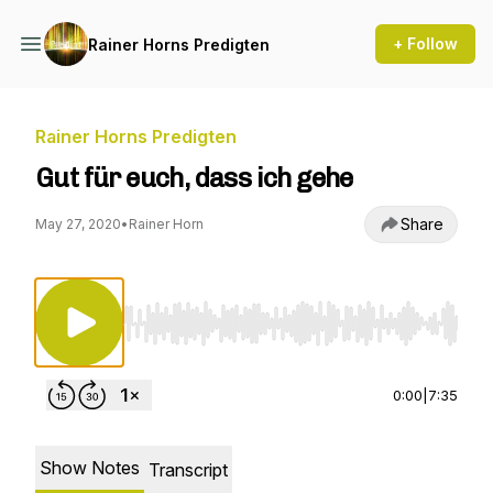
+ Follow
Rainer Horns Predigten
Rainer Horns Predigten
Gut für euch, dass ich gehe
Share
May 27, 2020
•
Rainer Horn
Use Left/Right to seek, Home/End to jump to st
0:00
|
7:35
Show Notes
Transcript