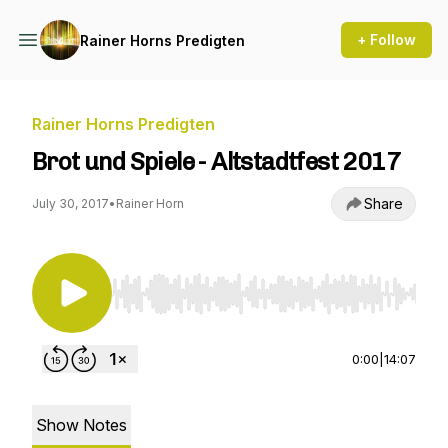
+ Follow
Rainer Horns Predigten
Rainer Horns Predigten
Brot und Spiele - Altstadtfest 2017
Share
July 30, 2017
•
Rainer Horn
Use Left/Right to seek, Home/End to jump to st
0:00
|
14:07
Show Notes