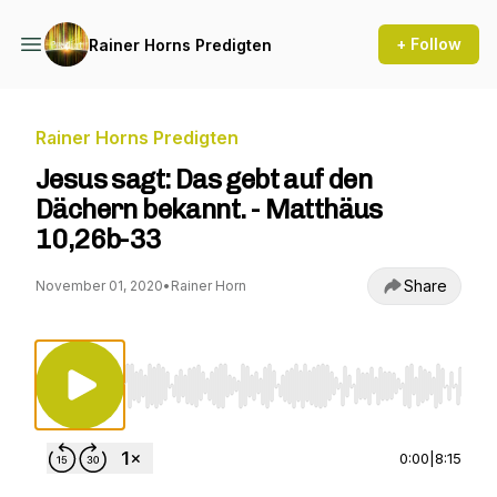
+ Follow
Rainer Horns Predigten
Rainer Horns Predigten
Jesus sagt: Das gebt auf den
Dächern bekannt. - Matthäus
10,26b-33
Share
November 01, 2020
•
Rainer Horn
Use Left/Right to seek, Home/End to jump to st
0:00
|
8:15